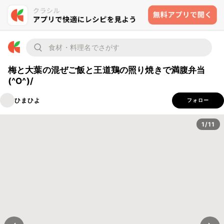
梅と大葉の混ぜご飯と王道鶏の照り焼きで満腹弁当
(^O^)/
ひまひよ
フォロー
1/11