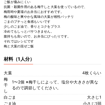
ご飯が傷みにくい
抗菌・殺菌作用のある梅干しと大葉を使っているので、
梅雨時や夏場のお弁当におすすめです。
梅の酸味と爽やかな風味の大葉が相性バッチリ
ごまのプチっと食感もいいです
少しのごま油で、香りとコクをプラス
冷めてもしっとパサつきません。
腹持ちも良いので、お弁当にぴったりです。
それではレシピです
梅と大葉の混ぜご飯
材料
（1人分）
大葉
4枚くらい
梅
1〜2個 ※梅干しによって、塩分や大きさが異な
干
るので調節してください。
し
白ごま
大さじ1
ごま油
小さじ1弱