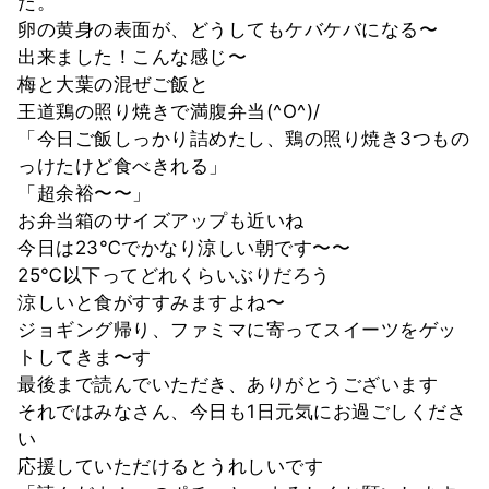
た。
卵の黄身の表面が、どうしてもケバケバになる〜
出来ました！こんな感じ〜
梅と大葉の混ぜご飯と
王道鶏の照り焼きで満腹弁当(^O^)/
「今日ご飯しっかり詰めたし、鶏の照り焼き3つもの
っけたけど食べきれる」
「超余裕〜〜」
お弁当箱のサイズアップも近いね
今日は23℃でかなり涼しい朝です〜〜
25℃以下ってどれくらいぶりだろう
涼しいと食がすすみますよね〜
ジョギング帰り、ファミマに寄ってスイーツをゲッ
トしてきま〜す
最後まで読んでいただき、ありがとうございます
それではみなさん、今日も1日元気にお過ごしくださ
い
応援していただけるとうれしいです