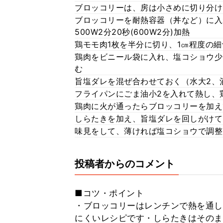
ブロッコリーは、房は小さめに切り分け
ブロッコリーを耐熱容器（丼など）に入
500W2分20秒(600W2分)加熱
鶏モモ肉1枚を半分に切り、1㎝程度の細
鶏肉をビニール袋に入れ、塩コショウ少
む
旨塩ダレを混ぜ合わせておく（水大2、酒
フライパンにごま油小2を入れて熱し、
鶏肉に火が通ったらブロッコリーを加え
しらたきを加え、旨塩ダレを回しがけて
味見をして、薄ければ塩コショウで調整
投稿者からのコメント
■コツ・ポイント
・ブロッコリーはレンチンで熱を通し
にくいレシピです・しらたきはそのま