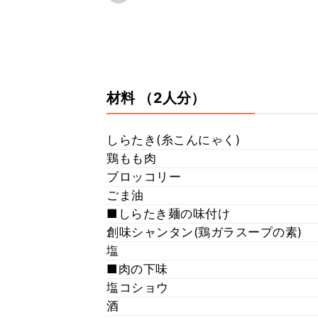
材料
（2人分）
しらたき(糸こんにゃく)
鶏もも肉
ブロッコリー
ごま油
■しらたき麺の味付け
創味シャンタン(鶏ガラスープの素)
塩
■肉の下味
塩コショウ
酒