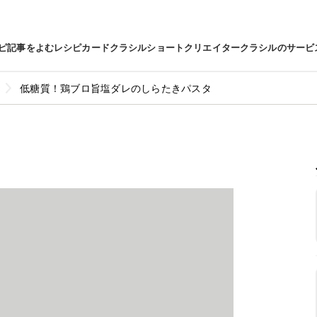
ピ
記事をよむ
レシピカード
クラシルショート
クリエイター
クラシルのサービ
低糖質！鶏ブロ旨塩ダレのしらたきパスタ