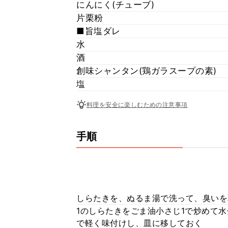
にんにく(チューブ)
片栗粉
■旨塩ダレ
水
酒
創味シャンタン(鶏ガラスープの素)
塩
料理を安全に楽しむための注意事項
手順
しらたきを、ぬるま湯で洗って、臭いを
1のしらたきをごま油小さじ1で炒めて
で軽く味付けし、皿に移しておく