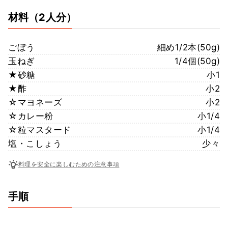
材料
（2人分）
ごぼう
細め1/2本(50g)
玉ねぎ
1/4個(50g)
★砂糖
小1
★酢
小2
☆マヨネーズ
小2
☆カレー粉
小1/4
☆粒マスタード
小1/4
塩・こしょう
少々
料理を安全に楽しむための注意事項
手順