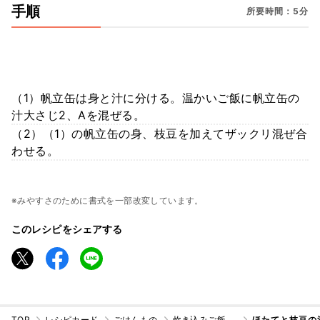
手順
所要時間：5分
（1）帆立缶は身と汁に分ける。温かいご飯に帆立缶の
汁大さじ2、Aを混ぜる。
（2）（1）の帆立缶の身、枝豆を加えてザックリ混ぜ合
わせる。
※みやすさのために書式を一部改変しています。
このレシピをシェアする
TOP
レシピカード
ごはんもの
炊き込みご飯・混ぜご飯
ほたてと枝豆の