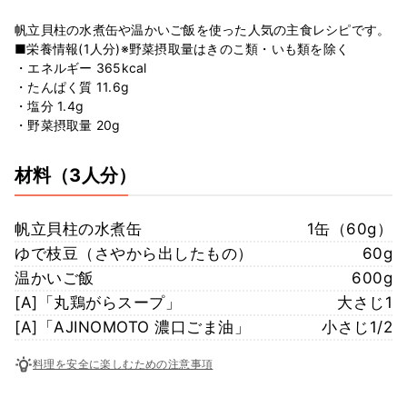
帆立貝柱の水煮缶や温かいご飯を使った人気の主食レシピです。
■栄養情報(1人分)※野菜摂取量はきのこ類・いも類を除く
・エネルギー 365kcal
・たんぱく質 11.6g
・塩分 1.4g
・野菜摂取量 20g
材料
（3人分）
帆立貝柱の水煮缶
1缶（60g）
ゆで枝豆（さやから出したもの）
60g
温かいご飯
600g
[A]「丸鶏がらスープ」
大さじ1
[A]「AJINOMOTO 濃口ごま油」
小さじ1/2
料理を安全に楽しむための注意事項