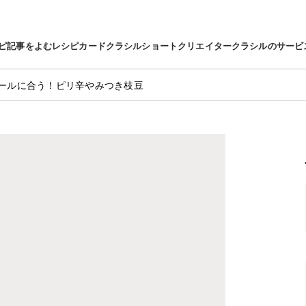
ピ
記事をよむ
レシピカード
クラシルショート
クリエイター
クラシルのサービ
ールに合う！ピリ辛やみつき枝豆