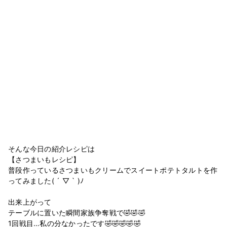
そんな今日の紹介レシピは
【さつまいもレシピ】
普段作っているさつまいもクリームでスイートポテトタルトを作
ってみました( ´ ▽ ` )ﾉ
出来上がって
テーブルに置いた瞬間家族争奪戦で🤣🤣🤣
1回戦目…私の分なかったです🤣🤣🤣🤣🤣