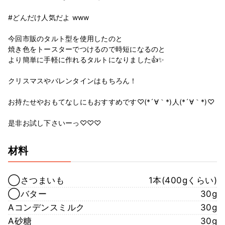
#どんだけ人気だよ www
今回市販のタルト型を使用したのと
焼き色をトースターでつけるので時短になるのと
より簡単に手軽に作れるタルトになりました👍✨
クリスマスやバレンタインはもちろん！
お持たせやおもてなしにもおすすめです♡(*´∀｀*)人(*´∀｀*)♡
是非お試し下さいーっ♡♡♡
材料
◯さつまいも
1本(400gくらい)
◯バター
30g
Aコンデンスミルク
30g
A砂糖
30g