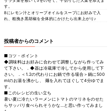
サラダ菜を敷いて5をのせて、千切りした大葉を添えま
す。
8にレモン汁とオリーブオイルをスープにお好みで入
れ、粗挽き黒胡椒を全体的にかけたら出来上がり♪
投稿者からのコメント
■コツ・ポイント
◆調味料はお好みに合わせて調整しながら作ってみ
て下さい。．◆器は冷蔵庫で冷してから使用して下
さい。．＜1.2の代わりにお鍋で作る場合＞鍋に500
mlのお湯を沸かし、 麺を入れてほぐして4分ゆでま
す。
■このレシピの生い立ち
暑い夏に冷たいラーメンにトマトのマリネをのせた
らサッパリ食べられそうかな…と思い作ってみまし