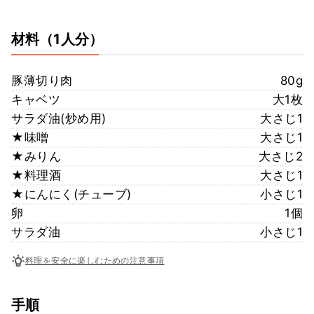
材料
（1人分）
豚薄切り肉
80g
キャベツ
大1枚
サラダ油(炒め用)
大さじ1
★味噌
大さじ1
★みりん
大さじ2
★料理酒
大さじ1
★にんにく(チューブ)
小さじ1
卵
1個
サラダ油
小さじ1
料理を安全に楽しむための注意事項
手順