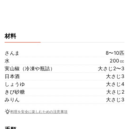
材料
さんま
8〜10匹
水
200㏄
実山椒（冷凍や瓶詰）
大さじ2〜3
日本酒
大さじ3
しょうゆ
大さじ4
きび砂糖
大さじ2
みりん
大さじ3
料理を安全に楽しむための注意事項