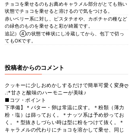
チョコを乗せるのもお薦めキャラメル部分がとても熱い
状態でチョコを乗せると溶けるので気をつける。
赤いベリー系に対し、ピスタチオや、カボチャの種など
の緑色のものを乗せると彩が綺麗です。
追記）④の状態で棒状にし冷蔵してから、包丁で切っ
てもOKです。
投稿者からのコメント
クッキーに少しおめかしするだけで簡単可愛く変身ღ
.:*甘さと酸味のハーモニーが美味♪
■コツ・ポイント
下準備】＊バター・卵は常温に戻す。＊粉類（薄力
粉・塩）は篩っておく。＊ナッツ系は予め炒ってお
く。＊型抜きしづらい時は型に粉をつけて抜く。＊
キャラメルの代わりにチョコを溶かして乗せ、同じ