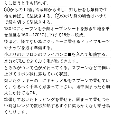
りに使うと手も汚れず。
④からの工程は冷蔵庫から出し、打ち粉をし麺棒で生
地を伸ばして型抜きする。⑦のポリ袋の場合はハサミ
で袋を切って型抜きする。
180℃にオーブンを予熱オーブンシートを敷き生地を乗
せ温度を160～170℃に下げて15分～焼成。
後ほど、慌てない為にクッキーに乗せるドライフルーツ
やナッツを必ず準備する。
小ぶりのテフロンのフライパンに■を入れて加熱する。
水分が飛んでぶくぶく泡が出てきます。
とろみがついて色が変わってくる。スプーンなどで掬い
上げてリボン状に落ちていく状態。
焼いたクッキーの上にキャラメルをスプーンで乗せてい
く。なるべく手早く頑張って下さい。途中固まったら弱
火にかけてもOK。
準備しておいたトッピングを乗せる。固まって乗せつら
い時はレンジで数秒加熱するすぐに柔らかくなり乗せ易
くなります。