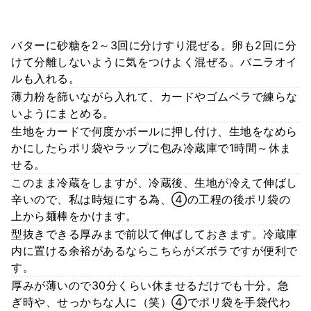
バターに砂糖を2～3回に分けすり混ぜる。卵も2回に分
けて分離しないように気をつけよく混ぜる。バニラオイ
ルも入れる。
薄力粉を篩いながら入れて、カードやゴムベラで練らな
いようにまとめる。
生地をカードで何度かボールに押し付け、生地をなめら
かにしたらポリ袋やラップに包み冷蔵庫で1時間～休ま
せる。
このまま冷蔵をしますが、冷蔵後、生地が冷えて伸ばし
辛いので、私は時短にする為、④の工程の後ポリ袋の
上から麺棒をかけます。
型抜きできる厚みまで前以て伸ばしておきます。冷蔵庫
内に置ける余裕があるならこちらがズボラですが便利で
す。
厚みが薄いので30分くらい休ませるだけでも十分。急
ぎ時や、せっかちな人に（笑）④でポリ袋を手袋代わ