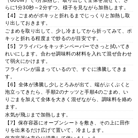
らに1分30秒～2分ずつ、様子を見ながら加熱します。
【4】ごまめがポキッと折れるまでじっくりと加熱し取
り出しておきます。
ごまめを取り出して、少し冷ましてから折ってみて、ポ
キッと折れる程度まで炒るのが目安です。
【5】フライパンをキッチンペーパーでさっと拭いてき
れいにします。合わせ調味料の材料を入れて混ぜ合わせ
て弱火にかけます。
フライパンが温まっているので、すぐに沸騰してきま
す。
【6】全体が沸騰し少しとろみが出て、端がぶくぶくと
泡立ってきたら、手順2のナッツと手順4のごまめ、い
りごまを加えて全体を大きく混ぜながら、調味料を絡め
ます。
水気が飛ぶまで加熱します。
【7】保存容器にオーブンシートを敷き、その上に田作
りを出来るだけ広げて置いて、冷まします。
保存容器は充分に消毒して使いましょう。