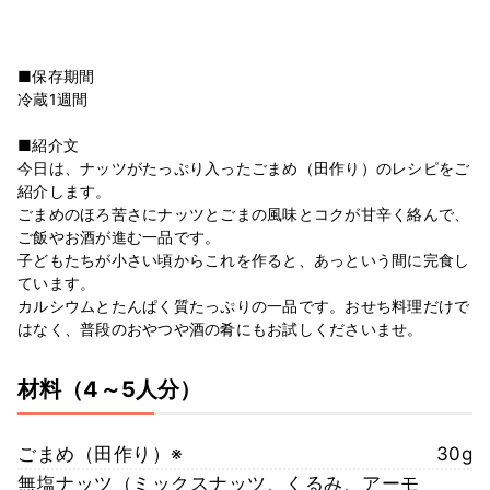
■保存期間
冷蔵1週間
■紹介文
今日は、ナッツがたっぷり入ったごまめ（田作り）のレシピをご
紹介します。
ごまめのほろ苦さにナッツとごまの風味とコクが甘辛く絡んで、
ご飯やお酒が進む一品です。
子どもたちが小さい頃からこれを作ると、あっという間に完食し
ています。
カルシウムとたんぱく質たっぷりの一品です。おせち料理だけで
はなく、普段のおやつや酒の肴にもお試しくださいませ。
材料
（4～5人分）
ごまめ（田作り）※
30g
無塩ナッツ（ミックスナッツ、くるみ、アーモ