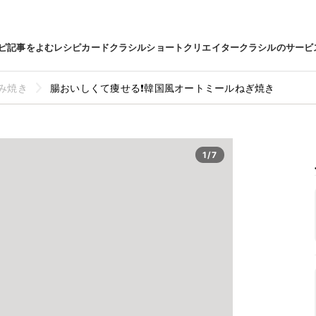
ピ
記事をよむ
レシピカード
クラシルショート
クリエイター
クラシルのサービ
み焼き
腸おいしくて痩せる❗️韓国風オートミールねぎ焼き
1/7