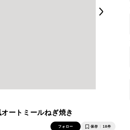
風オートミールねぎ焼き
フォロー
保存
18件