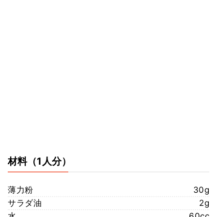
材料
（1人分）
薄力粉
30g
サラダ油
2g
水
60cc