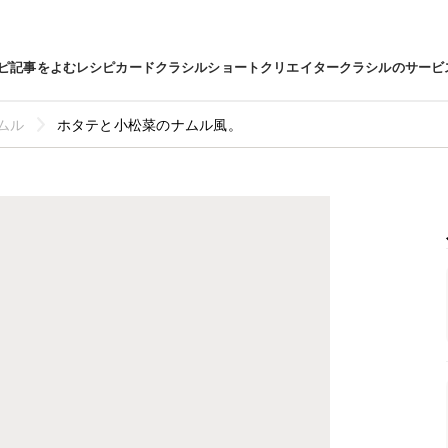
ピ
記事をよむ
レシピカード
クラシルショート
クリエイター
クラシルのサービ
ムル
ホタテと小松菜のナムル風。