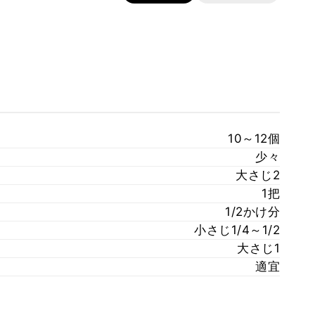
10～12個
少々
大さじ2
1把
1/2かけ分
小さじ1/4～1/2
大さじ1
適宜