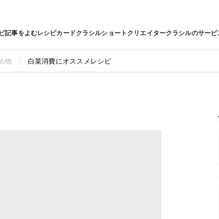
ピ
記事をよむ
レシピカード
クラシルショート
クリエイター
クラシルのサービ
め物
白菜消費にオススメレシピ