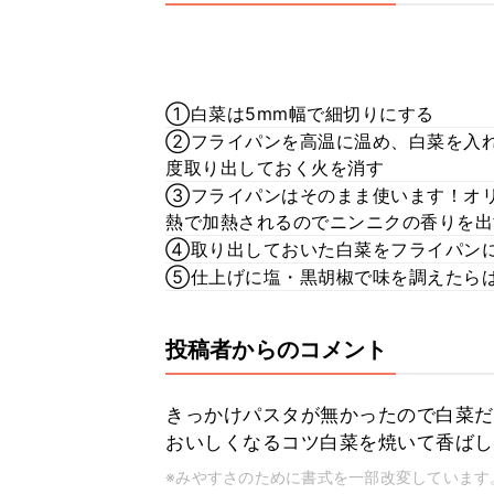
①白菜は5mm幅で細切りにする
②フライパンを高温に温め、白菜を入れ
度取り出しておく火を消す
➂フライパンはそのまま使います！オ
熱で加熱されるのでニンニクの香りを出
④取り出しておいた白菜をフライパン
⑤仕上げに塩・黒胡椒で味を調えたら
投稿者からのコメント
きっかけパスタが無かったので白菜だ
おいしくなるコツ白菜を焼いて香ばし
※みやすさのために書式を一部改変しています