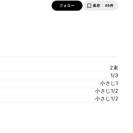
フォロー
保存
49件
2束
1/3
小さじ1
小さじ1/2
小さじ1/2