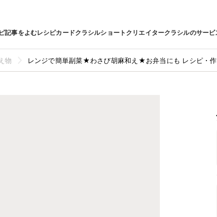
ピ
記事をよむ
レシピカード
クラシルショート
クリエイター
クラシルのサービ
え物
レンジで簡単副菜★わさび胡麻和え★お弁当にも レシピ・