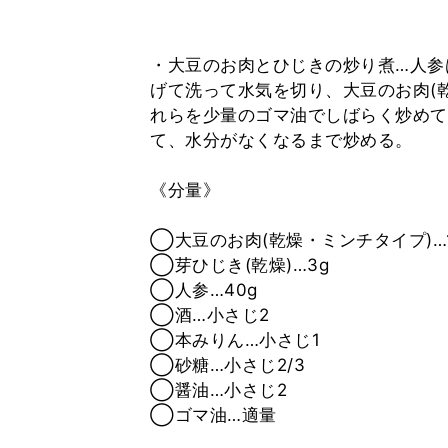
・大豆のお肉とひじきの炒り煮…人参
げて洗って水気を切り、大豆のお肉(
れらを少量のゴマ油でしばらく炒めて
て、水分がなくなるまで炒める。
《分量》
◯大豆のお肉(乾燥・ミンチタイプ)…1
◯芽ひじき(乾燥)…3g
◯人参…40g
◯酒…小さじ2
◯本みりん…小さじ1
◯砂糖…小さじ2/3
◯醤油…小さじ2
◯ゴマ油…適量