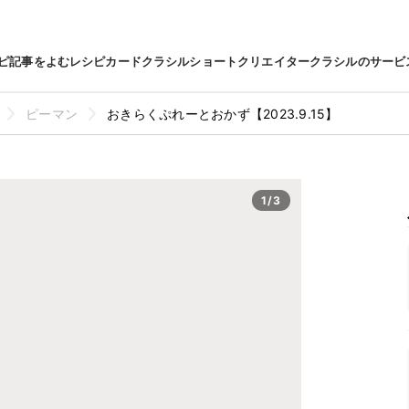
ピ
記事をよむ
レシピカード
クラシルショート
クリエイター
クラシルのサービ
ピーマン
おきらくぷれーとおかず【2023.9.15】
1/3