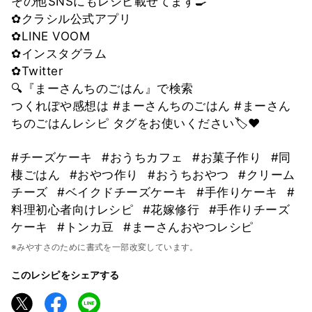
その他SNSにもレシピ載せてます🍳
✿クラシル公式アプリ
✿LINE VOOM
✿インスタグラム
✿Twitter
🔍『まーさんちのごはん』で検索
つくれぽや感想は #まーさんちのごはん #まーさん
ちのごはんレシピ タグをお使いください🏷❤︎
#チーズケーキ
#おうちカフェ
#お菓子作り
#同
棲ごはん
#おやつ作り
#おうちおやつ
#クリーム
チーズ
#ベイクドチーズケーキ
#手作りケーキ
#
料理初心者向けレシピ
#花嫁修行
#手作りチーズ
ケーキ
#トンカ豆
#まーさんおやつレシピ
※みやすさのために書式を一部改変しています。
このレシピをシェアする