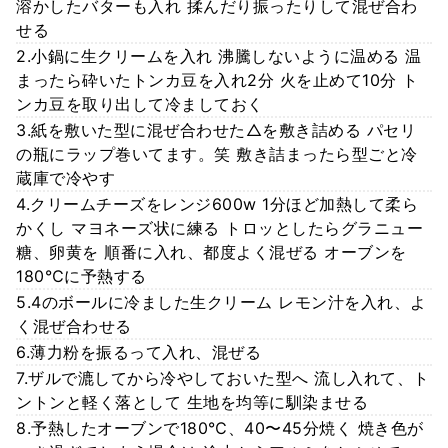
溶かしたバターも入れ 揉んだり振ったりして混ぜ合わ
せる
2.小鍋に生クリームを入れ 沸騰しないように温める 温
まったら砕いたトンカ豆を入れ2分 火を止めて10分 ト
ンカ豆を取り出して冷ましておく
3.紙を敷いた型に混ぜ合わせた△を敷き詰める パセリ
の瓶にラップ巻いてます。笑 敷き詰まったら型ごと冷
蔵庫で冷やす
4.クリームチーズをレンジ600w 1分ほど加熱して柔ら
かくし マヨネーズ状に練る トロッとしたらグラニュー
糖、卵黄を 順番に入れ、都度よく混ぜる オーブンを
180℃に予熱する
5.4のボールに冷ました生クリーム レモン汁を入れ、よ
く混ぜ合わせる
6.薄力粉を振るって入れ、混ぜる
7.ザルで漉してから冷やしておいた型へ 流し入れて、ト
ントンと軽く落として 生地を均等に馴染ませる
8.予熱したオーブンで180℃、40〜45分焼く 焼き色が