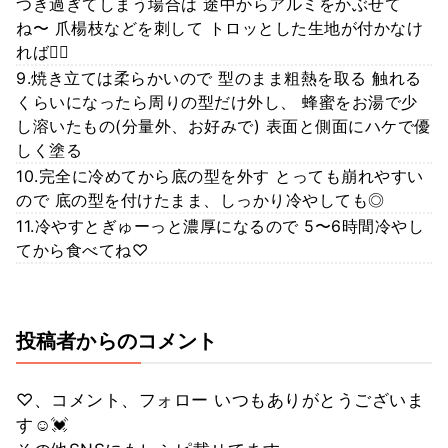
つき過ぎてしまう場合は 途中からアルミをかぶせて
ね〜 爪楊枝などを刺して トロッとした生地が付かなけ
れば🙆‍♀️
9.焼き立ては柔らかいので 型のまま粗熱を取る 触れる
くらいになったら周りの型だけ外し、 蜂蜜をお湯で少
し溶いたもの(分量外、お好みで) 表面と側面にハケで優
しく塗る
10.完全に冷めてから底の型を外す とっても崩れやすい
ので 底の型を付けたまま、しっかり冷やしても◎
11.冷やすとぎゅーっと濃厚になるので 5〜6時間冷やし
てから食べてね♡
投稿者からのコメント
♡、コメント、フォロー いつもありがとうございま
す☺️💓