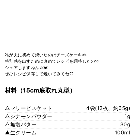
私が夫に初めて焼いたのはチーズケーキ🧀
特別感を出すために改めてレシピを調整したので
シェアしますねん☺️💓
ぜひレシピ保存して焼いてみてね♡
材料
（15cm底取れ丸型）
△マリービスケット
4袋(12枚、約65g)
△シナモンパウダー
1g
△無塩バター
30g
▲生クリーム
100ml