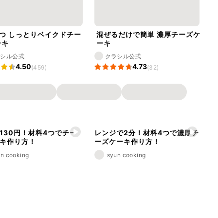
つ しっとりベイクドチー
混ぜるだけで簡単 濃厚チーズケ
ーキ
ーキ
ラシル公式
クラシル公式
4.50
4.73
(459)
(32)
130円！材料4つでチー
レンジで2分！材料4つで濃厚チ
キ作り方！
ーズケーキ作り方！
n cooking
syun cooking