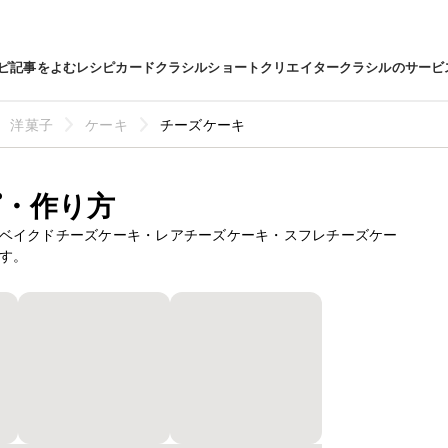
ピ
記事をよむ
レシピカード
クラシルショート
クリエイター
クラシルのサービ
洋菓子
ケーキ
チーズケーキ
・作り方
ベイクドチーズケーキ・レアチーズケーキ・スフレチーズケー
す。