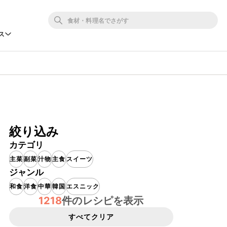
ス
絞り込み
カテゴリ
主菜
副菜
汁物
主食
スイーツ
ジャンル
和食
洋食
中華
韓国
エスニック
1218
件のレシピを表示
すべてクリア