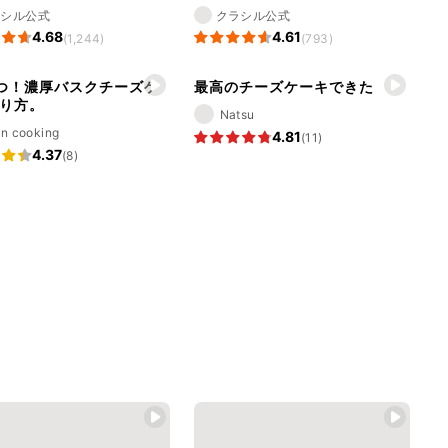
ラシル公式
クラシル公式
4.68
4.61
(1,244)
(793)
つ！濃厚バスクチーズケ
最高のチーズケーキできた
り方。
Natsu
n cooking
4.81
(11)
4.37
(8)