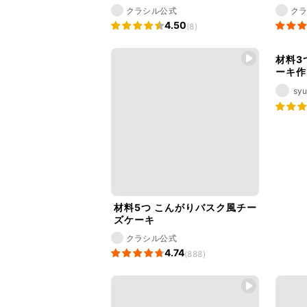
クラシル公式
ク
4.50
(8)
材料3
ーキ作
syu
材料5つ こんがりバスク風チー
ズケーキ
クラシル公式
4.74
(888)