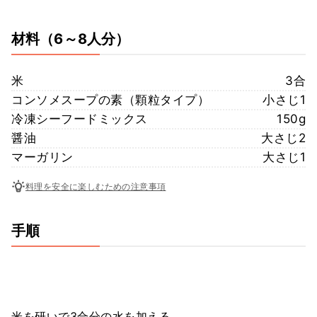
材料
（6～8人分）
米
3合
コンソメスープの素（顆粒タイプ）
小さじ1
冷凍シーフードミックス
150g
醤油
大さじ2
マーガリン
大さじ1
料理を安全に楽しむための注意事項
手順
米を研いで3合分の水を加える。