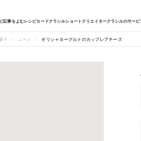
ピ
記事をよむ
レシピカード
クラシルショート
クリエイター
クラシルのサービ
菓子
ムース
ギリシャヨーグルトのカップレアチーズ