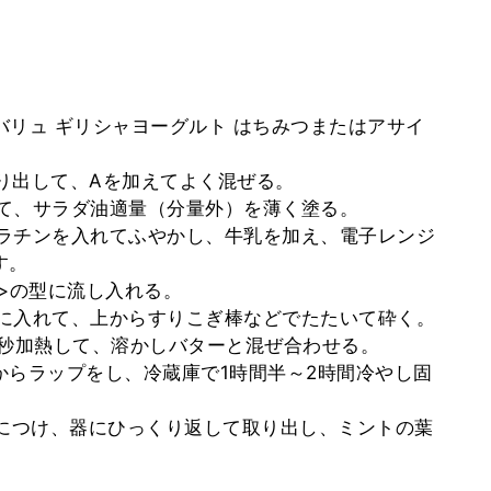
プバリュ ギリシャヨーグルト はちみつまたはアサイ
取り出して、Aを加えてよく混ぜる。
って、サラダ油適量（分量外）を薄く塗る。
ゼラチンを入れてふやかし、牛乳を加え、電子レンジ
す。
<3>の型に流し入れる。
袋に入れて、上からすりこぎ棒などでたたいて砕く。
で20秒加熱して、溶かしバターと混ぜ合わせる。
、上からラップをし、冷蔵庫で1時間半～2時間冷やし固
と湯につけ、器にひっくり返して取り出し、ミントの葉