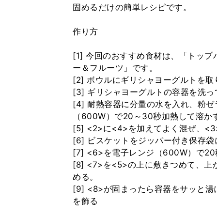
固めるだけの簡単レシピです。
作り方
[1] 今回のおすすめ食材は、「トッ
ー＆フルーツ」です。
[2] ボウルにギリシャヨーグルトを
[3] ギリシャヨーグルトの容器を洗
[4] 耐熱容器に分量の水を入れ、粉
（600W）で20～30秒加熱して溶か
[5] <2>に<4>を加えてよく混ぜ、
[6] ビスケットをジッパー付き保存
[7] <6>を電子レンジ（600W）
[8] <7>を<5>の上に敷きつめて
める。
[9] <8>が固まったら容器をサッ
を飾る