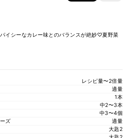
パイシーなカレー味とのバランスが絶妙♡夏野菜
レシピ量〜2倍量
適量
1本
中2〜3本
中3〜4個
ーズ
適量
大匙2
大匙2