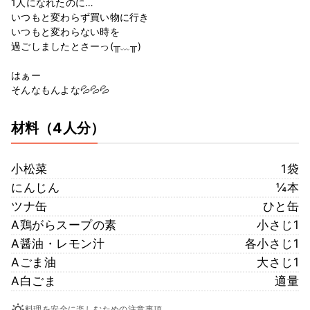
1人になれたのに…
いつもと変わらず買い物に行き
いつもと変わらない時を
過ごしましたとさーっ(╥﹏╥)
はぁー
そんなもんよな💦💦💦
材料
（4人分）
小松菜
1袋
にんじん
¼本
ツナ缶
ひと缶
A鶏がらスープの素
小さじ1
A醤油・レモン汁
各小さじ1
Aごま油
大さじ1
A白ごま
適量
料理を安全に楽しむための注意事項