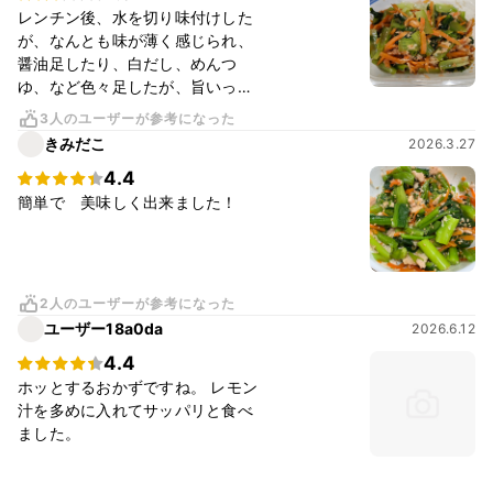
レンチン後、水を切り味付けした
が、なんとも味が薄く感じられ、
醤油足したり、白だし、めんつ
ゆ、など色々足したが、旨いっ、
まではいきませんでした。次回は
3人のユーザーが参考になった
別のレシピを参考にしようと思い
きみだこ
2026.3.27
ました。残念です
4.4
簡単で 美味しく出来ました！
2人のユーザーが参考になった
ユーザー18a0da
2026.6.12
4.4
ホッとするおかずですね。 レモン
汁を多めに入れてサッパリと食べ
ました。