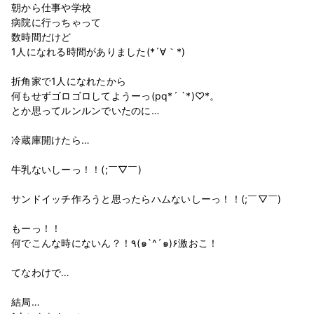
朝から仕事や学校
病院に行っちゃって
数時間だけど
1人になれる時間がありました(*´∀｀*)
折角家で1人になれたから
何もせずゴロゴロしてようーっ(pq*´ `*)♡*。
とか思ってルンルンでいたのに…
冷蔵庫開けたら…
牛乳ないしーっ！！(;￣▽￣)
サンドイッチ作ろうと思ったらハムないしーっ！！(;￣▽￣)
もーっ！！
何でこんな時にないん？！٩(๑`^´๑)۶激おこ！
てなわけで…
結局…