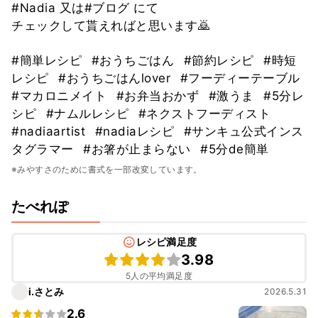
#Nadia 又は#ブログ にて
チェックして貰えればと思います🙇
#簡単レシピ
#おうちごはん
#節約レシピ
#時短
レシピ
#おうちごはんlover
#フーディーテーブル
#マカロニメイト
#お弁当おかず
#激うま
#5分レ
シピ
#ナムルレシピ
#ネクストフーディスト
#nadiaartist
#nadiaレシピ
#サンキュ公式インス
タグラマー
#お箸が止まらない
#5分de簡単
※みやすさのために書式を一部改変しています。
たべれぽ
レシピ満足度
3.98
5人の平均満足度
i.さとみ
2026.5.31
2.6