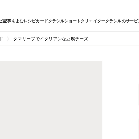
ピ
記事をよむ
レシピカード
クラシルショート
クリエイター
クラシルのサービ
ド
タマリーブでイタリアンな豆腐チーズ