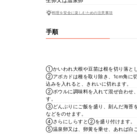
生卵又は温泉卵
料理を安全に楽しむための注意事項
手順
①かいわれ大根や豆苗は根を切り落と
②アボカドは種を取り除き、1cm角に
込みを入れると、きれいに切れます。
②ボウルに調味料を入れて混ぜ合わせ
す。
③どんぶりにご飯を盛り、刻んだ海苔
などをのせます。
④さらにしらすと②を盛り付けます。
⑤温泉卵又は、卵黄を乗せ、あれば白