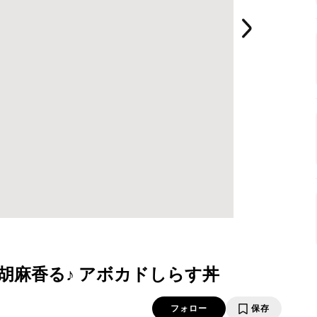
 )胡麻香る♪ アボカドしらす丼
フォロー
保存