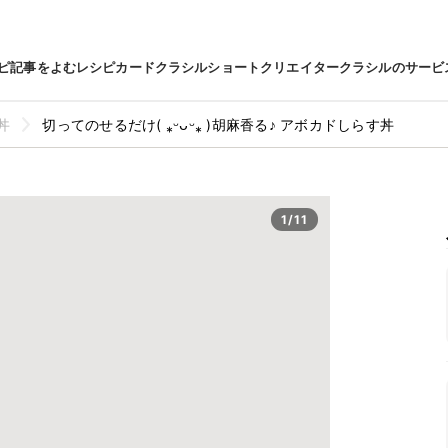
ピ
記事をよむ
レシピカード
クラシルショート
クリエイター
クラシルのサービ
丼
切ってのせるだけ( ⁎ᵕᴗᵕ⁎ )胡麻香る♪ アボカドしらす丼
1/11