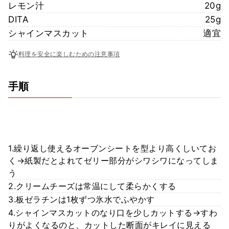
レモン汁
20g
DITA
25g
シャインマスカット
適宜
料理を安全に楽しむための注意事項
手順
1.繰り返し使えるオーブンシートを型より高くしいてお
く→紙製だとよれてゼリー部分がシワシワになってしま
う
2.クリームチーズは常温にして柔らかくする
3.板ゼラチンは1枚ずつ氷水でふやかす
4.シャインマスカットのなり口を少しカットする→すわ
りがよくなるのと、カットした断面がキレイに見える