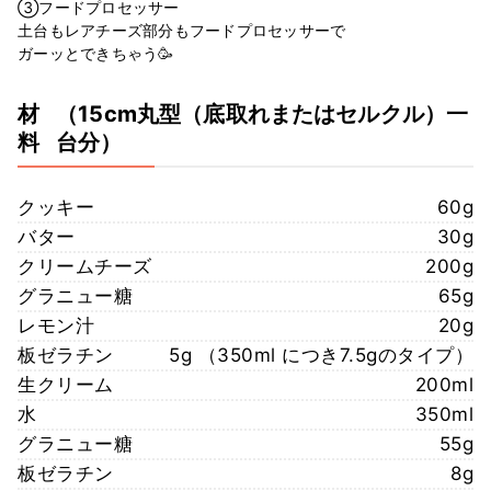
③フードプロセッサー
土台もレアチーズ部分もフードプロセッサーで
ガーッとできちゃう🥳
材
（15cm丸型（底取れまたはセルクル）一
料
台分）
クッキー
60g
バター
30g
クリームチーズ
200g
グラニュー糖
65g
レモン汁
20g
板ゼラチン
5g （350ml につき7.5gのタイプ）
生クリーム
200ml
水
350ml
グラニュー糖
55g
板ゼラチン
8g