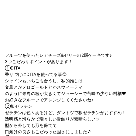
フルーツを使ったレアチーズ&ゼリーの2層ケーキです♪
3つこだわりポイントがあります！
①DITA
香りづけにDITAを使ってる事😍
シャインもいちごも合うし、私的推しは
文旦とかメロゴールドとかスウィーティ
のように果肉の粒が大きくてジューシーで苦味の少ない柑橘❤️
お好きなフルーツでアレンジしてくださいね♪
②板ゼラチン
ゼラチンは色々あるけど、ダントツで板ゼラチンがおすすめ！
透明感と滑らかで瑞々しい舌触りが素晴らしい✨
型から外しても形を保てて
口溶けの良さもこだわった固さにしました🎵