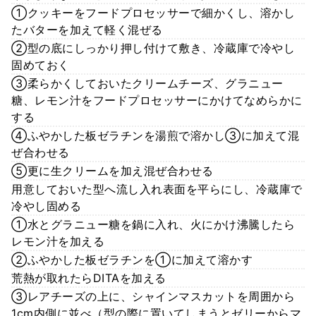
①クッキーをフードプロセッサーで細かくし、溶かし
たバターを加えて軽く混ぜる
②型の底にしっかり押し付けて敷き、冷蔵庫で冷やし
固めておく
③柔らかくしておいたクリームチーズ、グラニュー
糖、レモン汁をフードプロセッサーにかけてなめらかに
する
④ふやかした板ゼラチンを湯煎で溶かし③に加えて混
ぜ合わせる
⑤更に生クリームを加え混ぜ合わせる
用意しておいた型へ流し入れ表面を平らにし、冷蔵庫で
冷やし固める
①水とグラニュー糖を鍋に入れ、火にかけ沸騰したら
レモン汁を加える
②ふやかした板ゼラチンを①に加えて溶かす
荒熱が取れたらDITAを加える
③レアチーズの上に、シャインマスカットを周囲から
1cm内側に並べ（型の際に置いてしまうとゼリーからマ