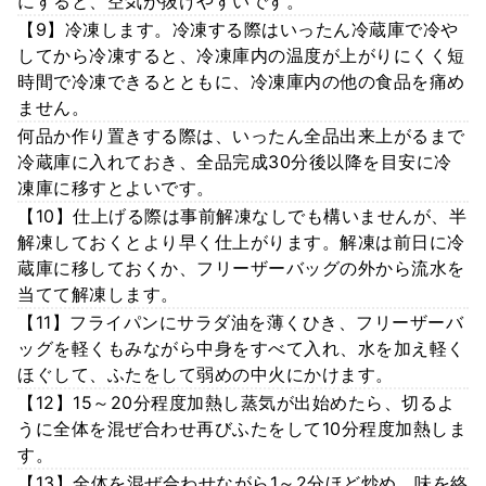
にすると、空気が抜けやすいです。
【9】冷凍します。冷凍する際はいったん冷蔵庫で冷や
してから冷凍すると、冷凍庫内の温度が上がりにくく短
時間で冷凍できるとともに、冷凍庫内の他の食品を痛め
ません。
何品か作り置きする際は、いったん全品出来上がるまで
冷蔵庫に入れておき、全品完成30分後以降を目安に冷
凍庫に移すとよいです。
【10】仕上げる際は事前解凍なしでも構いませんが、半
解凍しておくとより早く仕上がります。解凍は前日に冷
蔵庫に移しておくか、フリーザーバッグの外から流水を
当てて解凍します。
【11】フライパンにサラダ油を薄くひき、フリーザーバ
ッグを軽くもみながら中身をすべて入れ、水を加え軽く
ほぐして、ふたをして弱めの中火にかけます。
【12】15～20分程度加熱し蒸気が出始めたら、切るよ
うに全体を混ぜ合わせ再びふたをして10分程度加熱しま
す。
【13】全体を混ぜ合わせながら1～2分ほど炒め、味を絡