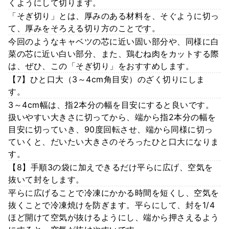
くようにして切ります。
「そぎ切り」とは、厚みのある材料を、そぐように切っ
て、厚みをそろえる切り方のことです。
今回のようなキャベツの芯に近い固い部分や、同様に白
菜の芯に近い白い部分、また、鶏むね肉をカットする際
は、ぜひ、この「そぎ切り」をおすすめします。
【7】ひと口大（3～4cm角目安）のざく切りにしま
す。
3～4cm幅は、指2本分の幅を目安にすると良いです。
扱いやすい大きさに切ってから、端から指2本分の幅を
目安に切っていき、90度回転させ、端から同様に切っ
ていくと、だいたい大きさのそろったひと口大になりま
す。
【8】手順3の袋に加えできるだけ平らに広げ、空気を
抜いて封をします。
平らに広げることで冷凍にかかる時間を短くし、空気を
抜くことで冷凍焼けを防ぎます。平らにして、封を1/4
ほど開けて空気が抜けるようにし、端から押さえるよう