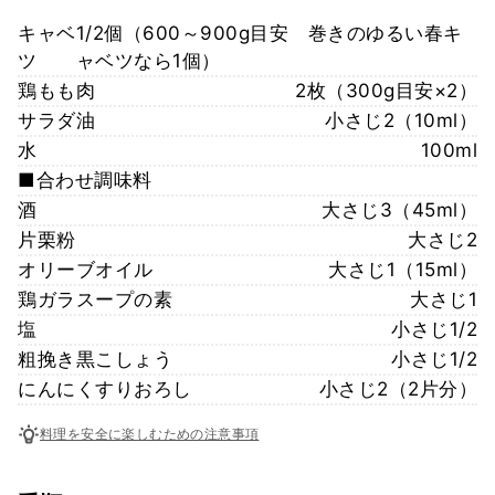
キャベ
1/2個（600～900g目安 巻きのゆるい春キ
ツ
ャベツなら1個）
鶏もも肉
2枚（300g目安×2）
サラダ油
小さじ2（10ml）
水
100ml
■合わせ調味料
酒
大さじ3（45ml）
片栗粉
大さじ2
オリーブオイル
大さじ1（15ml）
鶏ガラスープの素
大さじ1
塩
小さじ1/2
粗挽き黒こしょう
小さじ1/2
にんにくすりおろし
小さじ2（2片分）
料理を安全に楽しむための注意事項