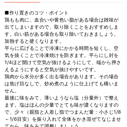
■作り置きのコツ・ポイント
鶏もも肉に、血合いや黄色い脂がある場合は雑味が
出てしまいますので、取り除くことをおすすめしま
す。白い筋がある場合も取り除いておきましょう。
加熱すると硬くなります。
平らに広げることで冷凍にかかる時間を短くし、空
気を抜くことで冷凍焼けを防ぎます。平らにし封を
1/4ほど開けて空気が抜けるようにして、端から押さ
えるようにすると空気が抜けやすいです。
鶏肉から水分が多く出る場合があります。その場合
は焦げ目なしで、炒め煮のように仕上げても構いま
せん。
最後に味をみて、薄いようなら塩（分量外）で整え
ます。塩はほんの少量でとても味が濃くなりますの
で、少々（親指と人差し指でつまんだ量：小さじ1/8
～1/6目安）を振り入れて全体をかき混ぜてなじませ
てから、味をみて調整しましょう。