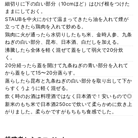
細切りに下の白い部分（10cmほど）はひげ根をつけた
ままにしておく。
STAUBを中火にかけて温まってきたら油を入れて煙が
立ってきたら鶏肉を入れて炒める。
鶏肉に火が通ったら水切りしたもち米、金時人参、九条
ねぎの白い部分、昆布、日本酒、白だしを加える。
沸騰したら全体を軽く混ぜて蓋をして弱火で20分炊
く。
20分経ったら蓋を開けて九条ねぎの青い部分を入れて
から蓋をして15〜20分蒸らす。
蒸らしたら昆布と九条ねぎの白い部分を取り出して下か
らすくうように軽く混ぜる。
炊く時のお酒は料理酒ではなく日本酒で！安いもので◎
新米のもち米で日本酒250ccで炊いて柔らかめに炊き上
がりました。柔らかですがもちもち食感でした。