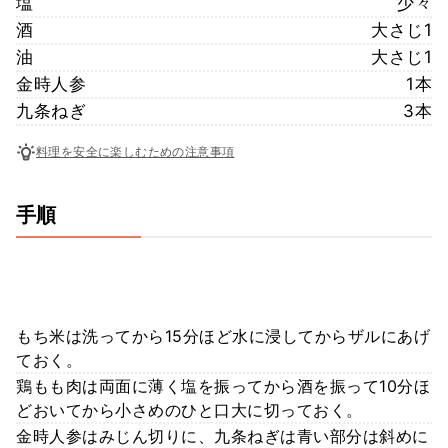
塩
少々
酒
大さじ1
油
大さじ1
金時人参
1本
九条ねぎ
3本
料理を安全に楽しむための注意事項
手順
もち米は洗ってから15分ほど水に浸してからザルにあげ
ておく。
鶏もも肉は両面に薄く塩を振ってから酒を振って10分ほ
どおいてから小さめのひと口大に切っておく。
金時人参はみじん切りに、九条ねぎは青い部分は斜めに