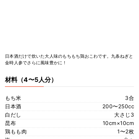
日本酒だけで炊いた大人味のもちもち鶏おこわです。九条ねぎと
金時人参でさらに風味豊かに！
材料
（4〜5人分）
もち米
3合
日本酒
200〜250cc
白だし
大さじ3
昆布
10cm×10cm
鶏もも肉
1〜2枚