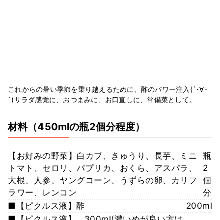
これからの暑い季節を乗り越えるために、酢のパワー注入(´･∀･
`)サラダ感覚に、おつまみに、お口直しに、常備菜として。
材料
（450mlの瓶2個分程度）
【お好みの野菜】白カブ、きゅうり、長芋、ミニ
瓶
トマト、セロリ、パプリカ、おくら、アスパラ、
2
大根、人参、ヤングコーン、うずらの卵、カリフ
個
ラワー、レンコン
分
■【ピクルス液】酢
200ml
■【ピクルス液】
300ml(濃いめが良い方は