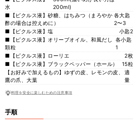
水
200ml)
■【ピクルス液】砂糖、はちみつ（まろやか
各大匙
酢の場合は控えめに）
2〜3
■【ピクルス液】塩
小匙2
■【ピクルス液】オリーブオイル、和風だし
各小匙
顆粒
1
■【ピクルス液】ローリエ
2枚
■【ピクルス液】ブラックペッパー（ホール）
15粒
【お好みで加えるもの】ゆずの皮、レモンの皮、
適
鷹の爪、大葉
量
料理を安全に楽しむための注意事項
手順