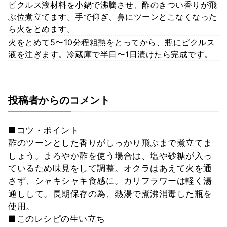
ピクルス液材料を小鍋で沸騰させ、酢のきつい香りが飛
ぶ位煮立てます。手で仰ぎ、鼻にツーンとこなくなった
ら火をとめます。
火をとめて5〜10分程粗熱をとってから、瓶にピクルス
液を注ぎます。冷蔵庫で半日〜1日漬けたら完成です。
投稿者からのコメント
■コツ・ポイント
酢のツーンとした香りがしっかり飛ぶまで煮立てま
しょう。まろやか酢を使う場合は、塩や砂糖が入っ
ているため味見をして調整。オクラはあえて火を通
さず、シャキシャキ食感に。カリフラワーは軽く湯
通しして。長期保存の為、熱湯で煮沸消毒した瓶を
使用。
■このレシピの生い立ち