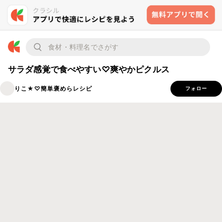
サラダ感覚で食べやすい♡爽やかピクルス
りこ★♡簡単褒めらレシピ
フォロー