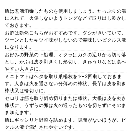
瓶は煮沸消毒したものを使用しましょう。たっぷりの湯
に入れて、火傷しないようトングなどで取り出し乾かし
ておきます。
お酢は断然こちらがおすすめです。ダシがきいていて、
ツーンとしたキツイ味がしないので美味しいピクルス液
になります。
お好みの野菜の下処理。オクラはガクの辺りから切り落
とし、かぶは皮を剥きくし形切り、きゅうりなどは食べ
やすい大きさに。
ミニトマトはヘタを取り爪楊枝を1〜2回刺しておきま
す。人参は火を通さない分薄めの棒状、長芋は皮を剥き
棒状又は輪切りに。
セロリは筋を取り斜め切りまたは棒状。大根は皮を剥き
棒状に、うずらの卵は火の通ったものを切らずにそのま
ま加えます。
瓶にギッシリと野菜を詰めます。隙間がないほうが、ピ
クルス液で満たされやすいです。