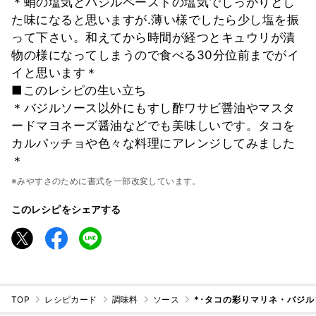
＊蛸の塩気とバジルペーストの塩気でしっかりとし
た味になると思いますが.薄い様でしたら少し塩を振
って下さい。和えてから時間が経つとキュウリが漬
物の様になってしまうので食べる30分位前までがイ
イと思います＊
■このレシピの生い立ち
＊バジルソース以外にもすし酢ワサビ醤油やマスタ
ードマヨネーズ醤油などでも美味しいです。タコを
カルパッチョや色々な料理にアレンジしてみました
＊
※みやすさのために書式を一部改変しています。
このレシピをシェアする
TOP
レシピカード
調味料
ソース
*･タコの彩りマリネ・バジル