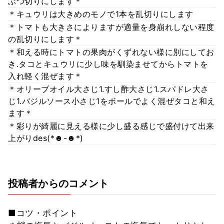
ぶつ切りにします＊
＊キュウリは大きめのモノで1本を乱切りにします
＊トマトも大きさによりますが適量を身崩れしない程度
の乱切りにします＊
＊和える時にトマトの果肉がくずれない様に別にしてお
き.タコとキュウリに少し味を馴染ませてからトマトを
入れ軽く混ぜます＊
＊オリーブオイル大さじ1.すし酢大さじ1.スパドレ大さ
じ1.バジルソース小さじ1をボールでよく混ぜタコと和え
ます＊
＊彩りが綺麗に見える様に少し盛る感じで盛付けて出来
上がりdes(*☻-☻*)
投稿者からのコメント
■コツ・ポイント