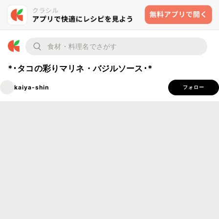
*･タコの彩りマリネ・バジルソース･*
kaiya-shin
フォロー