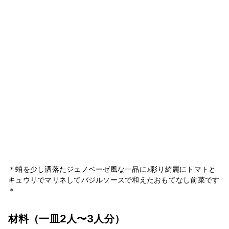
＊蛸を少し洒落たジェノベーゼ風な一品に♪彩り綺麗にトマトと
キュウリでマリネしてバジルソースで和えたおもてなし前菜です
＊
材料
（一皿2人〜3人分）