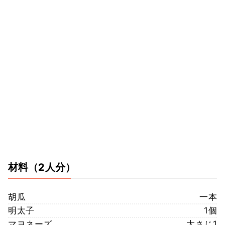
材料
（2人分）
胡瓜
一本
明太子
1個
マヨネーズ
大さじ1