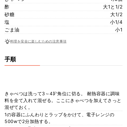
酢
大1と1/2
砂糖
大1/2
塩
小1/4
ごま油
小1
料理を安全に楽しむための注意事項
手順
きゃべつは洗って3～4㌢角位に切る。 耐熱容器に調味
料を全て入れて混ぜる。ここにきゃべつを加えてさっと
混ぜておく。
1の容器にふんわりとラップをかけて、電子レンジの
500wで2分加熱する。