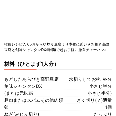
推薦レシピ入り♪おからや炒り豆腐より本物に近い★粗挽き高野
豆腐と創味シャンタンDX(味覇)で超お手軽に激旨チャーハン♪
材料
（ひとまず1人分）
もどしたあらびき高野豆腐
水切りしてお椀1杯分
創味シャンタンDX
小さじ半分
(または元味覇
小さじ半分)
豚肉またはスパムその他肉類
ざく切り(？)適量
卵
1個
ねぎ(みじん切り)
たっぷり