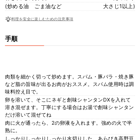
(炒める油 ごま油など
大さじ1以上)
料理を安全に楽しむための注意事項
手順
肉類を細かく切って炒めます。スパム・豚バラ・焼き豚
など脂の旨味が出るお肉がおススメ。スパム使用時は調
味料控え目で。
卵を溶いて、そこにネギと創味シャンタンDXを入れて
溶き混ぜます。丁寧にする場合はお湯で創味シャンタン
だけ溶いて混ぜてね
肉に火が通ったら、2の卵液を入れます。強めの火で半
熟に。
しっかりしっかりしっかり水切りした、あらびき高野豆