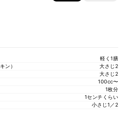
軽く1膳
キン）
大さじ2
大さじ2
100cc〜
1枚分
1センチくらい
小さじ1／2