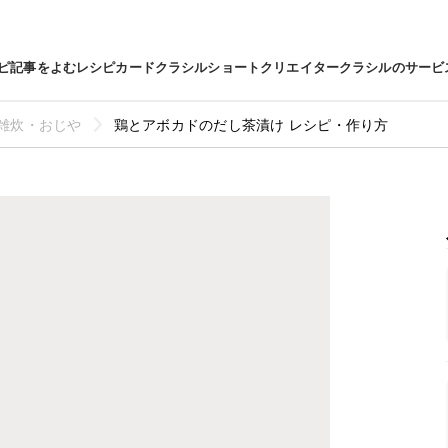
ピ
記事をよむ
レシピカード
クラシルショート
クリエイター
クラシルのサービ
雑炊・おじや
鶏とアボカドのだし茶漬け レシピ・作り方