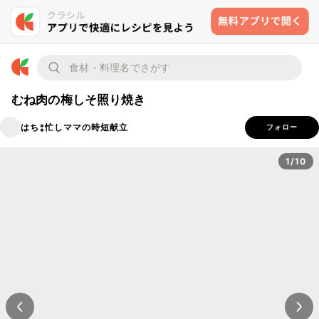
むね肉の梅しそ照り焼き
はち⁑忙しママの時短献立
フォロー
1/10