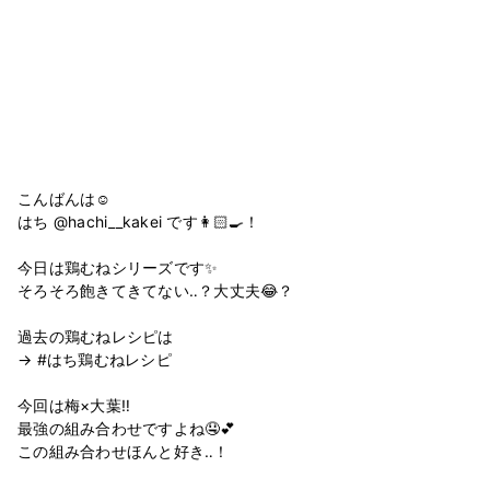
こんばんは☺︎
はち @hachi__kakei です👩🏻‍🍳！
今日は鶏むねシリーズです✨
そろそろ飽きてきてない‥？大丈夫😂？
過去の鶏むねレシピは
→ #はち鶏むねレシピ
今回は梅×大葉‼️
最強の組み合わせですよね🤤💕
この組み合わせほんと好き‥！