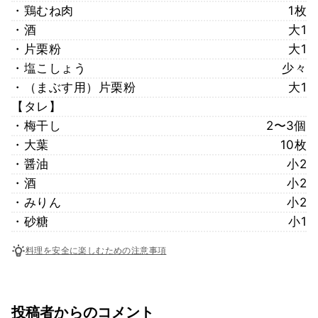
・鶏むね肉
1枚
・酒
大1
・片栗粉
大1
・塩こしょう
少々
・（まぶす用）片栗粉
大1
【タレ】
・梅干し
2〜3個
・大葉
10枚
・醤油
小2
・酒
小2
・みりん
小2
・砂糖
小1
料理を安全に楽しむための注意事項
投稿者からのコメント