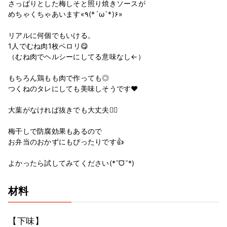
さっぱりとした梅しそと照り焼きソースが
めちゃくちゃあいます«٩(*´ω`*)۶»
リアルに何個でもいける。
1人でむね肉1枚ペロリ😋
（むね肉でヘルシーにしてる意味なし←）
もちろん鶏もも肉で作っても◎
つくねのタレにしても美味しそうです❤️
大葉がなければ抜きでも大丈夫🙆‍♀️
梅干しで防腐効果もあるので
お弁当のおかずにもぴったりです👍
よかったら試してみてください(*˘ᗜ˘*)
材料
【下味】