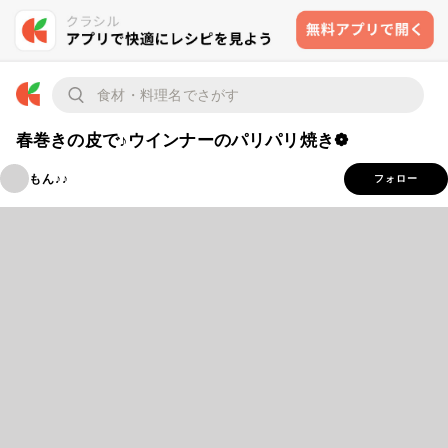
春巻きの皮で♪ウインナーのパリパリ焼き❁
もん♪♪
フォロー