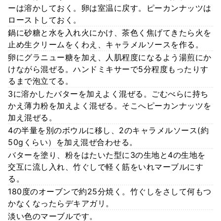
ーは溶かしておく。卵は室温に戻す。ピーカンナッツは
ローストしておく。
鍋に砂糖と水を入れ火にかけ、茶色く焦げてきたら火を
止め生クリームをくわえ、キャラメルソースを作る。
卵にグラニュー糖を加え、人肌程度になるよう湯煎にか
けながら混ぜる。ハンドミキサーで5分程度もったりす
るまで泡立てる。
3に溶かしたバターを加えよく混ぜる。ごむべらに持ち
かえ薄力粉を加えよく混ぜる。そこへピーカンナッツを
加え混ぜる。
4の半量を別のボウルに移し、2のキャラメルソース(約
50gくらい）を加え混ぜ合わせる。
バターを塗り、粉をはたいた型に3の生地と4の生地を
交互に流し入れ、竹ぐしで軽く筋をいれマーブルにす
る。
180度のオーブンで約25分焼く。竹ぐしをさして何もつ
かなくなったらデキアガリ。
淡い色のマーブルです。