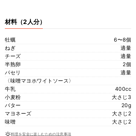
材料
（2人分）
牡蠣
6〜8個
ねぎ
適量
チーズ
適量
半熟卵
2個
パセリ
適量
〈味噌マヨホワイトソース〉
牛乳
400cc
小麦粉
大さじ3
バター
20g
マヨネーズ
大さじ2
味噌
大さじ2
料理を安全に楽しむための注意事項