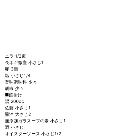
ニラ 1/2束
長ネギ微塵 小さじ1
卵 3個
塩 小さじ1/4
旨味調味料 少々
胡椒 少々
■餡掛け
湯 200cc
佐藤 小さじ1
醤油 大さじ2
無添加ガラスープの素 小さじ1
酒 小さじ1
オイスターソース 小さじ1/2