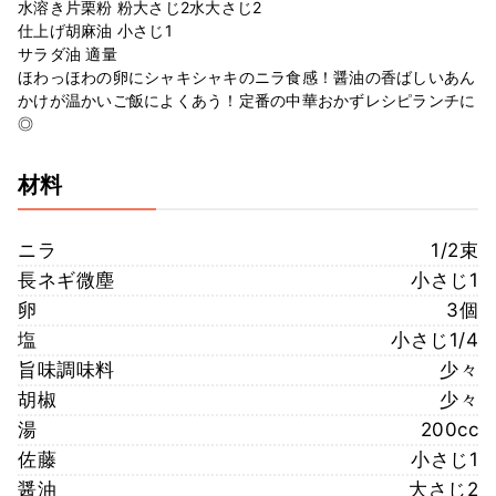
水溶き片栗粉 粉大さじ2水大さじ2
仕上げ胡麻油 小さじ1
サラダ油 適量
ほわっほわの卵にシャキシャキのニラ食感！醤油の香ばしいあん
かけが温かいご飯によくあう！定番の中華おかずレシピランチに
◎
材料
ニラ
1/2束
長ネギ微塵
小さじ1
卵
3個
塩
小さじ1/4
旨味調味料
少々
胡椒
少々
湯
200cc
佐藤
小さじ1
醤油
大さじ2