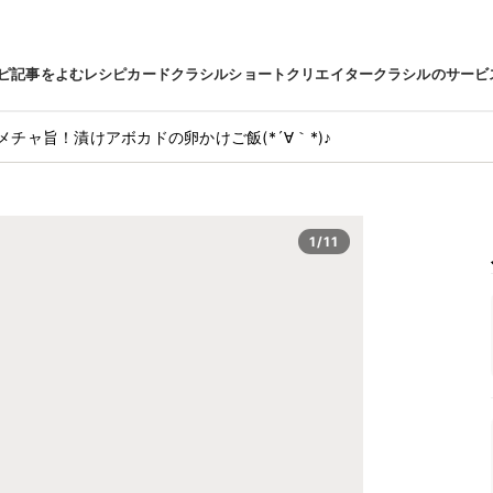
ピ
記事をよむ
レシピカード
クラシルショート
クリエイター
クラシルのサービ
メチャ旨！漬けアボカドの卵かけご飯(*´∀｀*)♪
1/11