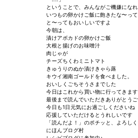
ということで、みんながご機嫌になれ
いつもの卵かけご飯に飽きたな〜って
と〜ってもおいしいですよ
今朝は、
漬けアボカドの卵かけご飯
大根と揚げのお味噌汁
肉じゃが
チーズちくわミニトマト
きゅうりのぬか漬けきゃら蕗
キウイ湘南ゴールドを食べました。
おいしくごちそうさまでした
今日はこれから買い物に行ってきます
最後まで読んでいただきありがとうご
今日も1日元気にお過ごしくださいね
応援していただけるとうれしいです
「読んだよ！」のポチッと、よろしく
にほんブログ村