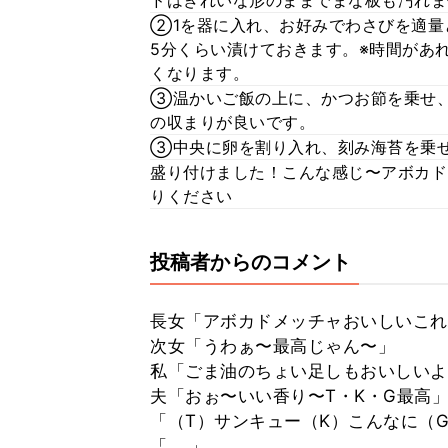
ドはきれいな形のままでまな板も汚れま
②1を器に入れ、お好みでわさびを適量
5分くらい漬けておきます。※時間があ
くなります。
③温かいご飯の上に、かつお節を乗せ、
の収まりが良いです。
③中央に卵を割り入れ、刻み海苔を乗
盛り付けました！こんな感じ〜アボカド
りください
投稿者からのコメント
長女「アボカドメッチャおいしいこれ
次女「うわぁ〜最高じゃん〜」
私「ごま油のちょい足しもおいしいよ
夫「おぉ〜いい香り〜T・K・G最高
「（T）サンキュー（K）こんなに（
「....」