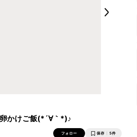
けご飯(*´∀｀*)♪
フォロー
保存
5件