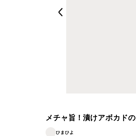
メチャ旨！漬けアボカドの卵か
ひまひよ