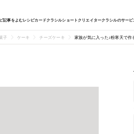
ピ
記事をよむ
レシピカード
クラシルショート
クリエイター
クラシルのサービ
菓子
ケーキ
チーズケーキ
家族が気に入った♪粉寒天で作