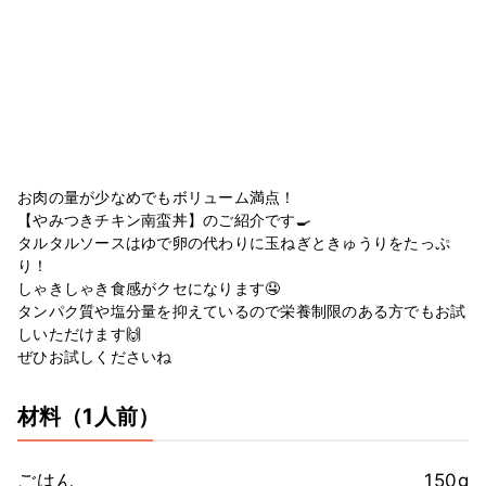
お肉の量が少なめでもボリューム満点！
【やみつきチキン南蛮丼】のご紹介です🍳
タルタルソースはゆで卵の代わりに玉ねぎときゅうりをたっぷ
り！
しゃきしゃき食感がクセになります🤤
タンパク質や塩分量を抑えているので栄養制限のある方でもお試
しいただけます🙌
ぜひお試しくださいね
材料
（1人前）
ごはん
150g