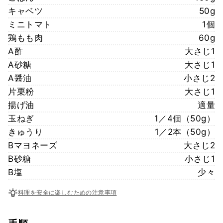
キャベツ
50g
ミニトマト
1個
鶏もも肉
60g
A酢
大さじ1
A砂糖
大さじ1
A醤油
小さじ2
片栗粉
大さじ1
揚げ油
適量
玉ねぎ
1／4個（50g）
きゅうり
1／2本（50g）
Bマヨネーズ
大さじ2
B砂糖
小さじ1
B塩
少々
料理を安全に楽しむための注意事項