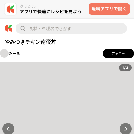
やみつきチキン南蛮丼
みーる
フォロー
1/3