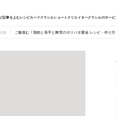
ピ
記事をよむ
レシピカード
クラシルショート
クリエイター
クラシルのサービ
め物
ご飯進む！鶏肉と長芋と舞茸のガリバタ醤油 レシピ・作り方