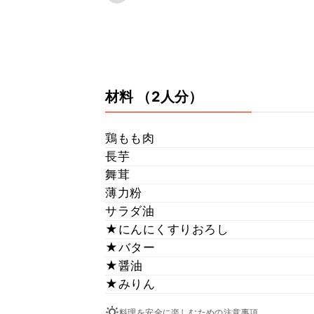
材料
（2人分）
鶏もも肉
長芋
舞茸
薄力粉
サラダ油
★にんにくすりおろし
★バター
★醤油
★みりん
料理を安全に楽しむための注意事項