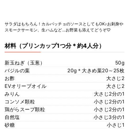
サラダはもちろん！カルパッチョのソースとしてもOK♪お刺身や
スモークサーモン、生ハムなど…お野菜も添えてどうぞ♡
材料
（プリンカップ1つ分＊約4人分）
新玉ねぎ（玉葱）
50g
バジルの葉
20g＊大きめ葉20～25枚
お酢
大さじ2
EVオリーブオイル
大さじ2
みりん
大さじ2分の1
コンソメ顆粒
小さじ2分の1
鶏がらスープ顆粒
小さじ2分の1
自然塩
小さじ3分の1
砂糖
小さじ1