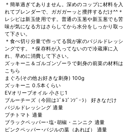
＊簡単過ぎてありません。深めのコップに材料を入
れてブレンダーで、ガガガーッと攪拌するだけ^^＊
レシピは新玉使用です。普通の玉葱や新玉葱でも苦
味が気になる方はさらしてから水分をしっかり取っ
て下さい。
＊食べ切り分量で作ってる我が家のバジルドレッシ
ングです。＊保存料が入ってないので冷蔵庫に入
れ、早めに消費して下さい。
ズッキーニ＆ゴルゴンゾーラで刺身の前菜の材料は
こちら
まぐろ(その他お好きな刺身) 100g
ズッキーニ 0.5本くらい
EVオリーブオイル 小さじ1
ブルーチーズ（今回はｺﾞﾙｺﾞﾝｿﾞｰﾗ） 好きなだけ
バジルドレッシング 適量
プチトマト 適量
ブラックペッパー･塩･胡椒・ニンニク 適量
ピンクペッパー･バジルの葉（あれば） 適量