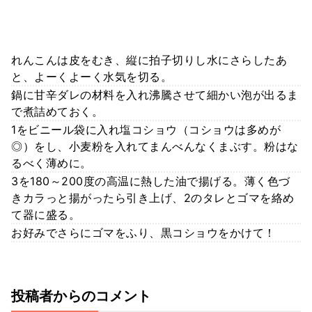
れんこんは皮をむき、縦に拍子切りし水にさらしたあ
と、よーくよーく水気を切る。
鍋に甘辛ダレの材料を入れ沸騰させて細かい泡が出るま
で煮詰めておく。
1をビニール袋に入れ塩コショウ（コショウは多めが
◎）をし、小麦粉を入れてまんべんなくまぶす。粉はな
るべく薄めに。
3を180～200度の高温に熱した油で揚げる。薄く色づ
きカラっと揚がったら引き上げ、2のタレとゴマを絡め
て器に盛る。
お好みでさらにゴマをふり、黒コショウをかけて！
投稿者からのコメント