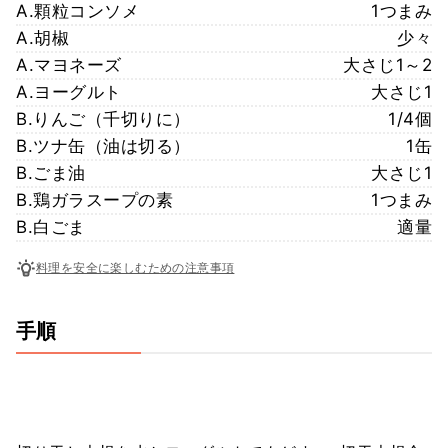
A.顆粒コンソメ
1つまみ
A.胡椒
少々
A.マヨネーズ
大さじ1～2
A.ヨーグルト
大さじ1
B.りんご（千切りに）
1/4個
B.ツナ缶（油は切る）
1缶
B.ごま油
大さじ1
B.鶏ガラスープの素
1つまみ
B.白ごま
適量
料理を安全に楽しむための注意事項
手順