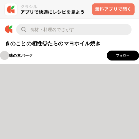
きのことの相性◎たらのマヨホイル焼き
味の素パーク
フォロー