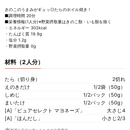
きのこのうまみがギュッ◎たらのホイル焼き！
■調理時間 20分
■栄養情報(1人分)※野菜摂取量はきのこ類・いも類を除く
・エネルギー 302kcal
・たんぱく質 19.9g
・塩分 1.2g
・野菜摂取量 0g
材料
（2人分）
たら（切り身）
2切れ
えのきだけ
1/2袋（50g）
しめじ
1/2パック（50g）
まいたけ
1/2パック（50g）
[A]「ピュアセレクト マヨネーズ」
大さじ4
[A]「ほんだし」
小さじ2/3