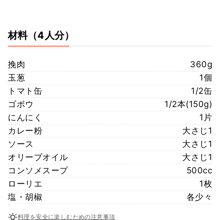
材料
（4人分）
挽肉
360g
玉葱
1個
トマト缶
1/2缶
ゴボウ
1/2本(150g)
にんにく
1片
カレー粉
大さじ1
ソース
大さじ1
オリーブオイル
大さじ1
コンソメスープ
500cc
ローリエ
1枚
塩・胡椒
各少々
料理を安全に楽しむための注意事項