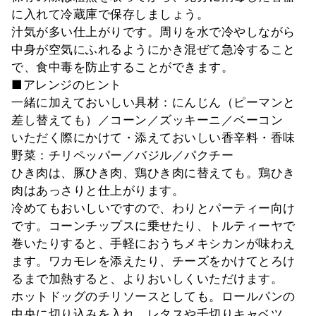
に入れて冷蔵庫で保存しましょう。
汁気が多い仕上がりです。周りを水で冷やしながら
中身が空気にふれるようにかき混ぜて急冷すること
で、食中毒を防止することができます。
■アレンジのヒント
一緒に加えておいしい具材：にんじん（ピーマンと
差し替えても）／コーン／ズッキーニ／ベーコン
いただく際にかけて・添えておいしい香辛料・香味
野菜：チリペッパー／バジル／パクチー
ひき肉は、豚ひき肉、鶏ひき肉に替えても。鶏ひき
肉はあっさりと仕上がります。
冷めてもおいしいですので、わりとパーティー向け
です。コーンチップスに乗せたり、トルティーヤで
巻いたりすると、手軽におうちメキシカンが味わえ
ます。ワカモレを添えたり、チーズをかけてとろけ
るまで加熱すると、よりおいしくいただけます。
ホットドッグのチリソースとしても。ロールパンの
中央に切り込みを入れ、レタスや千切りキャベツ、