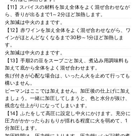
【11】スパイスの材料を加え全体をよく混ぜ合わせなが
ら、香りが出るまで1～2分ほど加熱します。
火加減は中火のままです。
【12】赤ワインを加え全体をよく混ぜ合わせながら、ワ
インがほとんどなくなるまで30秒～1分ほど加熱しま
す。
火加減は中火のままです。
【13】手順2の豆をスープごと加え、煮込み用調味料も
加えて底から全体をよく混ぜ合わせます。
焦げ付きが心配な場合は、いったん火を止めて行っても
構いません。
ピーマンはここでは加えません。加圧後の仕上げに加え
ましょう。一緒に加圧してしまうと、色と水分が抜け、
残念な仕上がりになってしまいます。
【14】ふたをして高圧に設定し中火にかけます。充分に
圧力がかかったらおもりが揺れる程度に火を弱めて、1
分加圧します。
加圧時間は、圧力鍋によります。圧力鍋レシピ記載の煮