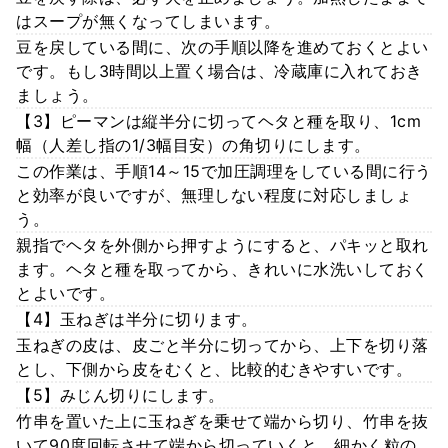
はスープが無くなってしまいます。
豆を戻している間に、次の手順以降を進めておくとよい
です。もし3時間以上置く場合は、冷蔵庫に入れておき
ましょう。
【3】ピーマンは縦半分に切ってヘタと種を取り、1cm
幅（人差し指の1/3幅目安）の角切りにします。
この作業は、手順14～15で加圧調理をしている間に行う
と効率が良いですが、無理しない程度に対応しましょ
う。
親指でヘタを外側から押すようにすると、パキッと取れ
ます。ヘタと種を取ってから、きれいに水洗いしておく
とよいです。
【4】玉ねぎは半分に切ります。
玉ねぎの皮は、皮ごと半分に切ってから、上下を切り落
とし、下側から皮をむくと、比較的むきやすいです。
【5】みじん切りにします。
竹串を置いた上に玉ねぎを乗せて端から切り、竹串を抜
いて90度回転させて端から切っていくと、細かく粒の