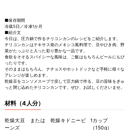
■保存期間
冷蔵5日／冷凍1か月
■紹介文
今日は、圧力鍋で作るチリコンカンのレシピをご紹介します。
チリコンカンはテキサス発のメキシコ風料理で、豆やひき肉、野
菜がたっぷりと入った彩り豊かな一品です。
食欲をそそるスパイシーな風味は、ご飯はもちろんビールにもぴ
ったりです。
そのままはもちろん、ナチョスやホットドックなど手軽に様々な
アレンジが楽しめます。
乾燥豆をコンソメスープで戻して圧力鍋で作る、豆の旨味をぎゅ
っと閉じ込めたチリコンカンです。ぜひ、お試しくださいませ。
材料
（4人分）
乾燥大豆 または 乾燥キドニービ
1カップ
ーンズ
（150g）