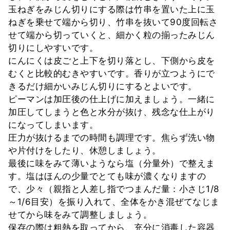
玉ねぎをみじん切りにする際は竹串を置いた上に玉
ねぎを乗せて端から切り、竹串を抜いて90度回転さ
せて端から切っていくと、細かく粒の揃ったみじん
切りにしやすいです。
にんにくは皮ごと上下を切り落とし、下側から皮を
むくと比較的むきやすいです。香りが立つようにで
きるだけ細かいみじん切りにするとよいです。
ピーマンは加圧後の仕上げに加えましょう。一緒に
加圧してしまうと色と水分が抜け、残念な仕上がり
になってしまいます。
圧力が抜けるまでの時間も調理です。焦らず洗い物
や片付けをしたり、休憩しましょう。
最後に味をみて薄いようなら塩（分量外）で整えま
す。塩はほんの少量でとても味が濃くなりますの
で、少々（親指と人差し指でつまんだ量：小さじ1/8
～1/6目安）を振り入れて、全体をかき混ぜてなじま
せてから味をみて調整しましょう。
保存の際は粗熱を取ってから、充分に消毒した容器