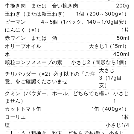
牛挽き肉 または 合い挽き肉
200g
玉ねぎ（または新玉ねぎ）
1個（200～300g×1）
ピーマン
4～5個（1パック、140～170g目安）
にんにく（※1）
1片
赤ワイン または 酒
50ml
オリーブオイル
大さじ1（15ml）
水
400ml
顆粒コンソメスープの素
小さじ2（固形なら1個）
大さじ
チリパウダー（※2）必ず以下の「ご注
3（17g目
意」をご確認くださいませ
安）
クミン（パウダー、ホール、どちらでも構い
小さじ
ません）
1
カットトマト缶
1缶（400g×1）
ローリエ
1枚
塩
小さじ1/4
こしょう（粗挽き、粉末、どちらでも構い
小さじ