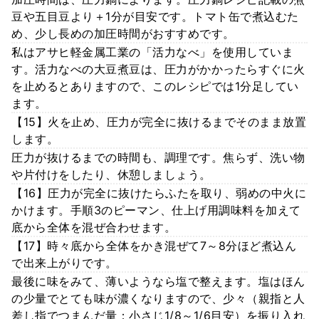
豆や五目豆より＋1分が目安です。トマト缶で煮込むた
め、少し長めの加圧時間がおすすめです。
私はアサヒ軽金属工業の「活力なべ」を使用していま
す。活力なべの大豆煮豆は、圧力がかかったらすぐに火
を止めるとありますので、このレシピでは1分足してい
ます。
【15】火を止め、圧力が完全に抜けるまでそのまま放置
します。
圧力が抜けるまでの時間も、調理です。焦らず、洗い物
や片付けをしたり、休憩しましょう。
【16】圧力が完全に抜けたらふたを取り、弱めの中火に
かけます。手順3のピーマン、仕上げ用調味料を加えて
底から全体を混ぜ合わせます。
【17】時々底から全体をかき混ぜて7～8分ほど煮込ん
で出来上がりです。
最後に味をみて、薄いようなら塩で整えます。塩はほん
の少量でとても味が濃くなりますので、少々（親指と人
差し指でつまんだ量：小さじ1/8～1/6目安）を振り入れ