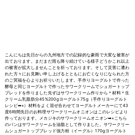
こんにちは先日からの九州地方での記録的な豪雨で大変な被害が
出ております。まだまだ雨も降り続けている様子どうかこれ以上
の被害が拡大しませんことを祈っております。そして災害に遭わ
れた方々にお見舞い申し上げるとともにお亡くなりになられた方
のご冥福を心よりお祈りいたします。手作りヨーグルトで作った
酵母と同じヨーグルトで作ったサワークリームでシュガートップ
ブレッドを作りました先ずはサワークリーム作りから＊材料＊生
クリーム乳脂肪分45%200gヨーグルト75g（手作りヨーグルト
レシピ➡︎⭐︎）材料をよく混ぜ合わせてヨーグルトメーカーにて43
度6時間先日のお料理サワークリームオニオンはこのレシピより
作っております。メカジキのサワークリームオニオン➡︎⭐︎こちら
のパンはサワークリームを油脂として作りました。サワークリー
ムシュガートップブレッド強力粉（イーグル）170gヨーグルト