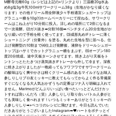
M酵母元種60g（レシピは上記の⭐︎リンクより）三温糖20g水あ
め8g塩3g牛乳100mlサワークリーム38g（生地がかなり緩くな
ります）その他ドリール用全卵液少々手粉適宜シュガートップは
グラニュー糖を10g⑴ホームベーカリーにて捏ねる。サワークリ
ームはこね上がり10分前に投入。涼しめの場所にて2倍になるま
で一次発酵。⑵ガス抜き➡︎分割16個➡︎ベンチタイム20分生地がか
なり緩いので手粉を軽く使ってます。⑶成形丸めIFトレーに薄く
ショートニング（分量外）を塗る。丸めた生地を型に並べる。仕
上げ発酵型の10割まで⑷仕上げ発酵後、液卵をドリールシュガー
トップはハサミでカットグラニュー糖をまぶす。⑸オーブン180
度20分焼成。途中天板ターンさせてます。焼き上がり天板をト
ントンっとたたきつけ蒸気抜きIFトレーから外して冷ます。深夜
に焼き上がりましたが一晩経ってもフワフワですサワークリーム
の酸味はなく爽やかさは軽くクリーム感のあるマイルドなお味人
参しりしりブロ友ミッキーに教えてもらってからよく作る常備菜
すぐになくなる大人気おかずうちの定番はツナ入り胡椒は入れて
ません。Marimoがどんぶりいっぱい食べたいっとどんだけカッ
トすれば良いんだろ（笑）人参しりしり取り合いバトル人参がと
ても美味しく食べれます！いつもミッキーありがとうミッキーの
人参しりしり➡︎⭐︎ペコリのレシピに飛びます。今日も読んでいた
だきありがとうございましたInstagram➡︎❤️ハートをポチッとイ
ンスタグラムにジャンプしますイイねにフォローよろしくお願い